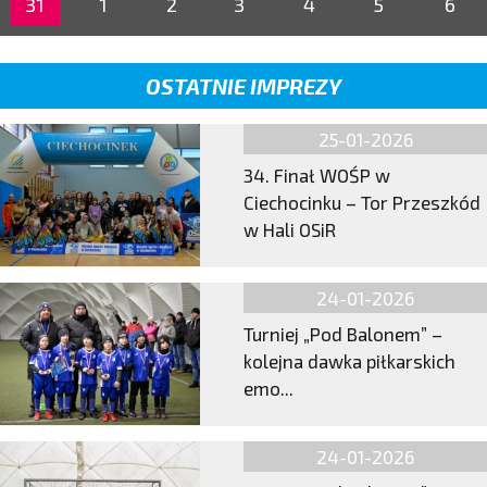
31
1
2
3
4
5
6
OSTATNIE IMPREZY
25-01-2026
34. Finał WOŚP w
Ciechocinku – Tor Przeszkód
w Hali OSiR
24-01-2026
Turniej „Pod Balonem” –
kolejna dawka piłkarskich
emo...
24-01-2026