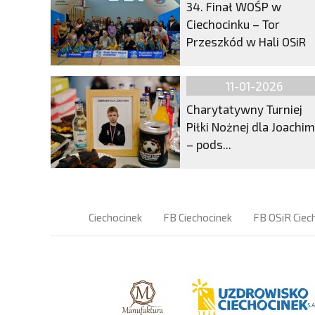
34. Finał WOŚP w
Ciechocinku – Tor
Przeszkód w Hali OSiR
11-01-2026
Charytatywny Turniej
Piłki Nożnej dla Joachi
– pods...
Ciechocinek
FB Ciechocinek
FB OSiR Ciec