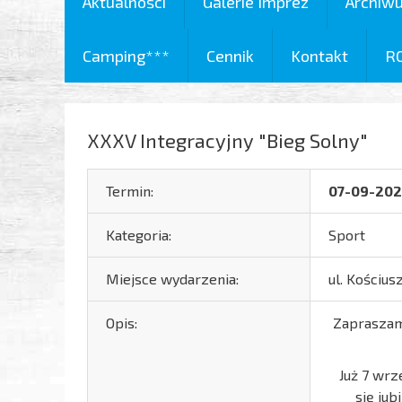
Aktualności
Galerie Imprez
Archiw
Camping***
Cennik
Kontakt
R
XXXV Integracyjny "Bieg Solny"
Termin:
07-09-20
Kategoria:
Sport
Miejsce wydarzenia:
ul. Kościusz
Opis:
Zapraszamy
Już 7 wrz
się ju