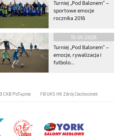
Turniej „Pod Balonem” –
sportowe emocje
rocznika 2016
10-01-2026
Turniej „Pod Balonem” –
emocje, rywalizacja i
futbolo...
B CKB PoTężnie
FB UKS HK Zdrój Ciechocinek