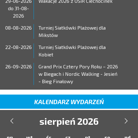
29-06-2026
Wakacje 2026 z OSiR Ciechocinek
do 31-08-
2026
08-08-2026
Turniej Siatkówki Plażowej dla
Mikstów
22-08-2026
Turniej Siatkówki Plażowej dla
Kobiet
26-09-2026
Grand Prix Cztery Pory Roku – 2026
w Biegach i Nordic Walking - Jesień
- Bieg Finałowy
KALENDARZ WYDARZEŃ
sierpień 2026


pn
wt
śr
cz
pt
so
nd