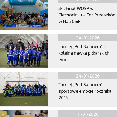
34. Finał WOŚP w
Ciechocinku – Tor Przeszkód
w Hali OSiR
24-01-2026
Turniej „Pod Balonem” –
kolejna dawka piłkarskich
emo...
24-01-2026
Turniej „Pod Balonem” –
sportowe emocje rocznika
2016
11-01-2026