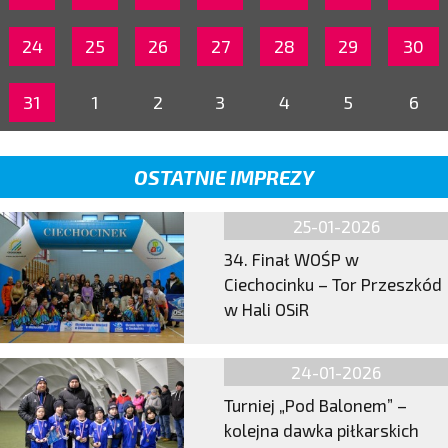
24
25
26
27
28
29
30
31
1
2
3
4
5
6
OSTATNIE IMPREZY
25-01-2026
34. Finał WOŚP w
Ciechocinku – Tor Przeszkód
w Hali OSiR
24-01-2026
Turniej „Pod Balonem” –
kolejna dawka piłkarskich