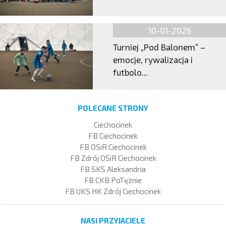
10-01-2026
Turniej „Pod Balonem” –
emocje, rywalizacja i
futbolo...
POLECANE STRONY
Ciechocinek
FB Ciechocinek
FB OSiR Ciechocinek
FB Zdrój OSiR Ciechocinek
FB SKS Aleksandria
FB CKB PoTężnie
FB UKS HK Zdrój Ciechocinek
NASI PRZYJACIELE