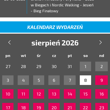
w Biegach i Nordic Walking - Jesień
- Bieg Finałowy
KALENDARZ WYDARZEŃ
sierpień 2026


pn
wt
śr
cz
pt
so
nd
27
28
29
30
31
1
2
3
4
5
6
7
8
9
10
11
12
13
14
15
16
17
18
19
20
21
22
23