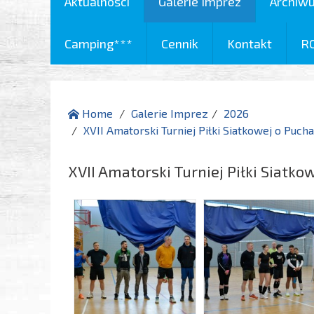
Aktualności
Galerie Imprez
Archiw
Camping***
Cennik
Kontakt
R
Home
Galerie Imprez
2026
XVII Amatorski Turniej Piłki Siatkowej o Puch
XVII Amatorski Turniej Piłki Siatk