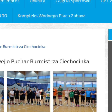
um imprez
Obiekty
Zajęcia Sportowe
GP Cz
ODO
Kompleks Wodnego Placu Zabaw
ar Burmistrza Ciechocinka
owej o Puchar Burmistrza Ciechocinka