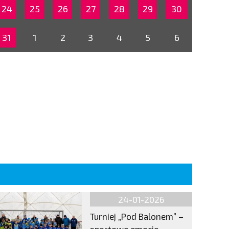
24
25
26
27
28
29
30
31
1
2
3
4
5
6
24-01-2026
Turniej „Pod Balonem” –
sportowe emocje