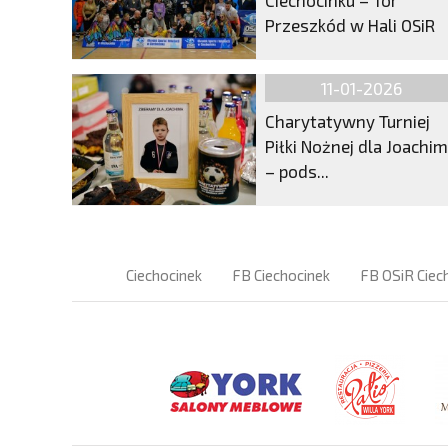
Przeszkód w Hali OSiR
11-01-2026
Charytatywny Turniej
Piłki Nożnej dla Joachi
– pods...
Ciechocinek
FB Ciechocinek
FB OSiR Ciec