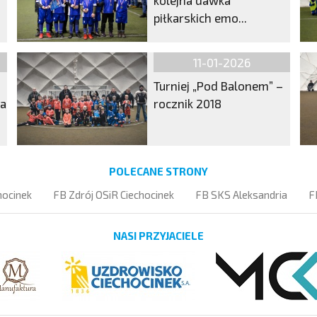
piłkarskich emo...
11-01-2026
Turniej „Pod Balonem” –
ma
rocznik 2018
POLECANE STRONY
hocinek
FB Zdrój OSiR Ciechocinek
FB SKS Aleksandria
F
NASI PRZYJACIELE