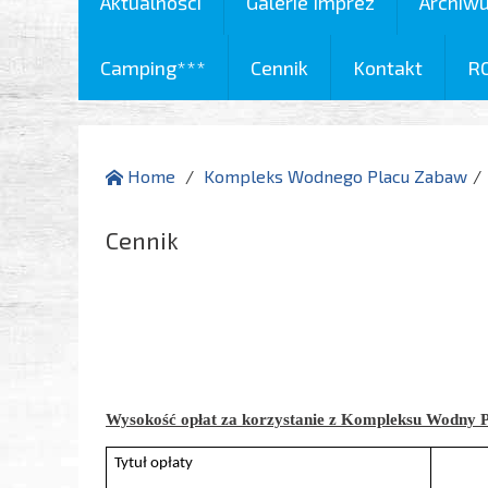
Aktualności
Galerie Imprez
Archiw
Camping***
Cennik
Kontakt
R
Home
Kompleks Wodnego Placu Zabaw
Cennik
Wysokość opłat za korzystanie z Kompleksu Wodny 
Tytuł opłaty