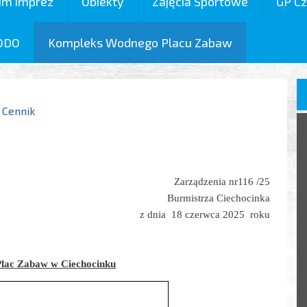
um imprez
Obiekty
Zajęcia Sportowe
GP Cz
ODO
Kompleks Wodnego Placu Zabaw
Cennik
Zarządzenia nr116 /25
Burmistrza Ciechocinka
z dnia 18 czerwca 2025 roku
Plac Zabaw w Ciechocinku