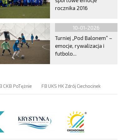
rocznika 2016
10-01-2026
Turniej „Pod Balonem” –
emocje, rywalizacja i
futbolo...
B CKB PoTężnie
FB UKS HK Zdrój Ciechocinek