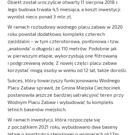
Obiekt został uroczyście otwarty 11 sierpnia 2018 r.
Jego budowa trwała 4,5 miesiąca, a koszt inwestycji
wyniósł nieco ponad 3 mln zł.
W ramach rozbudowy wodnego placu zabaw w 2020
roku powstał dodatkowo kompleks czterech
zjeżdżalni – w tym czterotorowa, pontonowa i tzw.
„anakonda” o długości aż 110 metrów. Podobnie jak
w pierwszym etapie, wykorzystują one filtrowaną
i podgrzewaną wodę. Z nowej części placu zabaw
korzystać mogą osoby w wieku od 12 lat, także dorośli.
Sukces, który towarzyszy funkcjonowaniu Wodnego
Placu Zabaw sprawił, że Gmina Miejska Ciechocinek
postanowiła jeszcze bardziej uatrakcyjnić teren przy
Wodnym Placu Zabaw i wybudować tu kompleks
letnich basenów miejskich.
W ramach inwestycji, która rozpoczęła się
z początkiem 2021 roku, wybudowano dwa baseny
letnie o konstrukcji stelażowej o wymiarach ok.12m