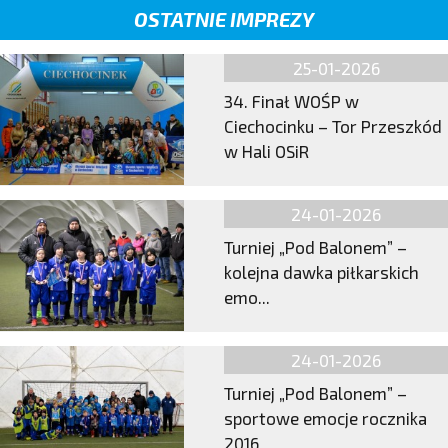
OSTATNIE IMPREZY
25-01-2026
34. Finał WOŚP w
Ciechocinku – Tor Przeszkód
w Hali OSiR
24-01-2026
Turniej „Pod Balonem” –
kolejna dawka piłkarskich
emo...
24-01-2026
Turniej „Pod Balonem” –
sportowe emocje rocznika
2016