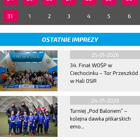
31
1
2
3
4
5
6
OSTATNIE IMPREZY
25-01-2026
34. Finał WOŚP w
Ciechocinku – Tor Przeszkód
w Hali OSiR
24-01-2026
Turniej „Pod Balonem” –
kolejna dawka piłkarskich
emo...