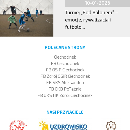
10-01-2026
Turniej „Pod Balonem” –
emocje, rywalizacja i
futbolo...
POLECANE STRONY
Ciechocinek
FB Ciechocinek
FB OSiR Ciechocinek
FB Zdrój OSiR Ciechocinek
FB SKS Aleksandria
FB CKB PoTężnie
FB UKS HK Zdrój Ciechocinek
NASI PRZYJACIELE