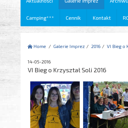
Aktualności
Galerie Imprez
Archiw
Camping***
Cennik
Kontakt
R
Home
Galerie Imprez
2016
VI Bieg o 
14-05-2016
VI Bieg o Krzyształ Soli 2016