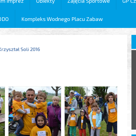
um imprez
Obiekty
Zajęcia Sportowe
GP Cz
ODO
Kompleks Wodnego Placu Zabaw
Krzyształ Soli 2016