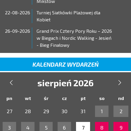
Mikstów
22-08-2026
Turniej Siatkówki Plażowej dla
Kobiet
26-09-2026
Grand Prix Cztery Pory Roku – 2026
w Biegach i Nordic Walking - Jesień
- Bieg Finałowy
KALENDARZ WYDARZEŃ
sierpień 2026


pn
wt
śr
cz
pt
so
nd
27
28
29
30
31
1
2
3
4
5
6
7
8
9