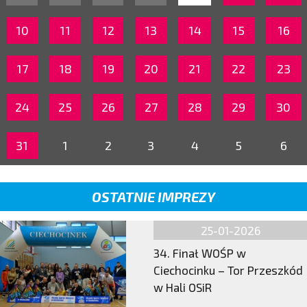
10
11
12
13
14
15
16
17
18
19
20
21
22
23
24
25
26
27
28
29
30
31
1
2
3
4
5
6
OSTATNIE IMPREZY
25-01-2026
34. Finał WOŚP w
Ciechocinku – Tor Przeszkód
w Hali OSiR